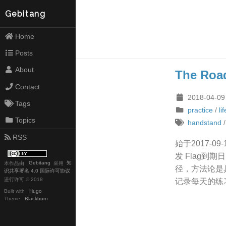
Gebitang
Home
Posts
About
The Roa
Contact
2018-04-09
Tags
practice
/
lif
Topics
handstand
RSS
始于2017-
发 Flag
本
作品
由
Gebitang
采用
知
径，方法论是
识共享署名 4.0 国际许可协议
进行许可 © 2018
记录每天的练
Built with
Hugo
Theme
Blackburn