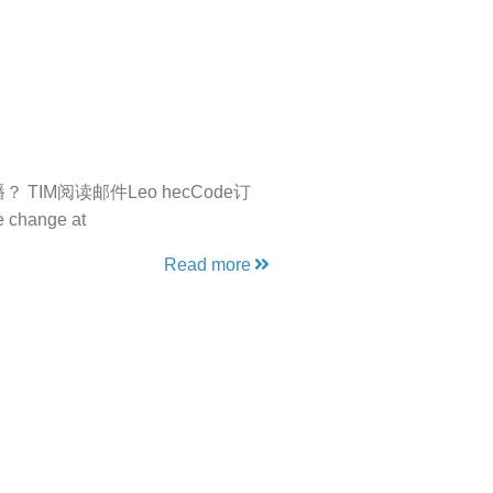
直播？ TIM阅读邮件Leo hecCode订
change at
Read more