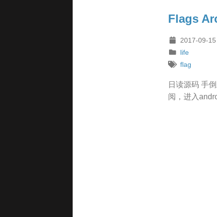
Flags Ar
2017-09-15
life
flag
日读源码 手倒立 T
阅，进入androi